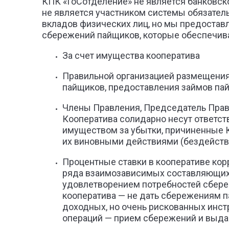
КПК «ГоСотделение» не является банковско
не является участником системы обязател
вкладов физических лиц, но мы предоставл
сбережений пайщиков, которые обеспечив
За счет имущества кооператива
Правильной организацией размещени
пайщиков, предоставления займов па
Члены Правления, Председатель Прав
Кооператива солидарно несут ответст
имуществом за убытки, причиненные 
их виновными действиями (бездейст
Процентные ставки в кооперативе кор
ряда взаимозависимых составляющих.
удовлетворением потребностей сберег
кооператива — не дать сбережениям 
доходных, но очень рискованных инст
операций — прием сбережений и выда