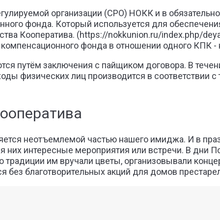
егулируемой организации (СРО) НОКК и в обязательн
нного фонда. Который используется для обеспечени
а Кооператива. (https://nokkunion.ru/index.php/deya
компенсационного фонда в отношении одного КПК - н
ся путём заключения с пайщиком договора. В течени
ходы физических лиц производится в соответствии с
кооператива
яется неотъемлемой частью нашего имиджа. И в пра
я них интересные мероприятия или встречи. В дни П
 традиции им вручали цветы, организовывали концер
ся без благотворительных акций для домов престаре