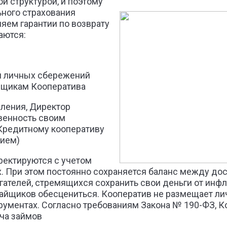
й структурой, и поэтому
ьного страхования
яем гарантии по возврату
аются:
я личных сбережений
йщикам Кооператива
ления, Директор
венность своим
Кредитному кооперативу
вием)
ректируются с учетом
 При этом постоянно сохраняется баланс между до
ателей, стремящихся сохранить свои деньги от инфл
пайщиков обесцениться. Кооператив не размещает л
рументах. Согласно требованиям Закона № 190-ФЗ, К
ча займов