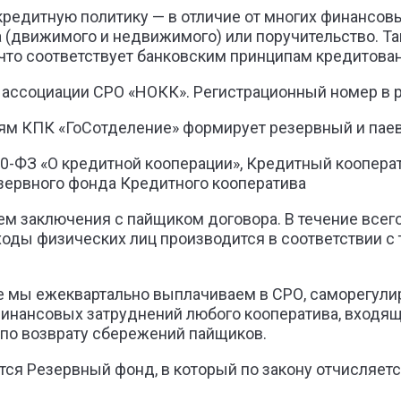
редитную политику — в отличие от многих финансовы
 (движимого и недвижимого) или поручительство. Та
что соответствует банковским принципам кредитова
ассоциации СРО «НОКК». Регистрационный номер в ре
ям КПК «ГоСотделение» формирует резервный и пае
 190-ФЗ «О кредитной кооперации», Кредитный коопе
зервного фонда Кредитного кооператива
 заключения с пайщиком договора. В течение всего
ходы физических лиц производится в соответствии с
е мы ежеквартально выплачиваем в СРО, саморегули
инансовых затруднений любого кооператива, входяще
 по возврату сбережений пайщиков.
тся Резервный фонд, в который по закону отчисляет