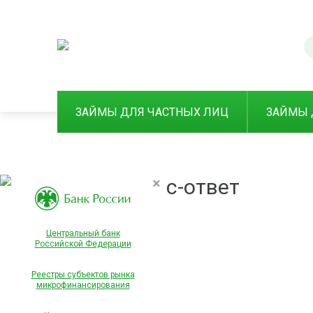
ЗАЙМЫ ДЛЯ ЧАСТНЫХ ЛИЦ
ЗАЙМЫ 
Вопрос-ответ
×
Центральный банк
Вопросы по займам п
Российской Федерации
Реестры субъектов рынка
микрофинансирования