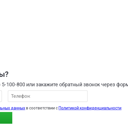
бытовую технику, вз
потребительский. М
материнским капита
улучшение жилищных
собственности.
сы?
) 5-100-800 или закажите обратный звонок через фор
льных данных
в соответствии с
Политикой конфиденциальности