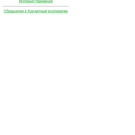
Есть ли ограничения по возрасту 
Интернет-приемная
который могу заложить?
Обращения в Кредитный кооператив
Мне обязательно приезжать в офис
заложить автомобиль?
Добрый день! Впервые слышу про
дополнительные 162 034,06 руб. р
капитала в Иркутской области. Чт
чтобы получить эти деньги?