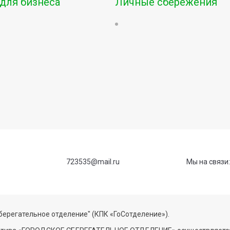
для бизнеса
Личные сбережения
723535@mail.ru
Мы на связи:
берегательное отделение" (КПК «ГоСотделение»).